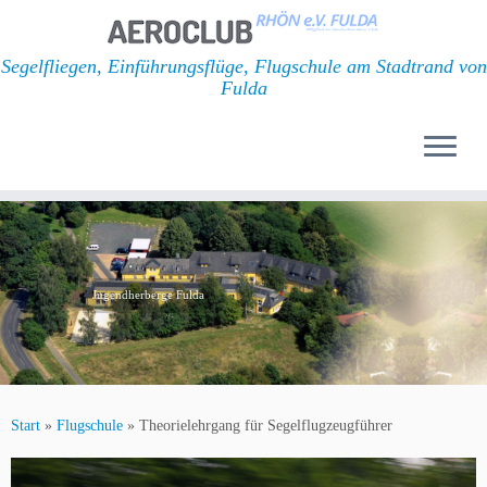
Segelfliegen, Einführungsflüge, Flugschule am Stadtrand von
Fulda
Zum
Inhalt
springen
Jugendherberge Fulda
Start
»
Flugschule
»
Theorielehrgang für Segelflugzeugführer