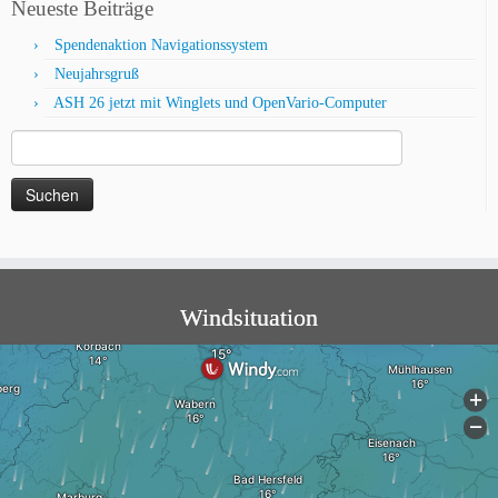
Neueste Beiträge
Spendenaktion Navigationssystem
Neujahrsgruß
ASH 26 jetzt mit Winglets und OpenVario-Computer
Suche
nach:
Windsituation