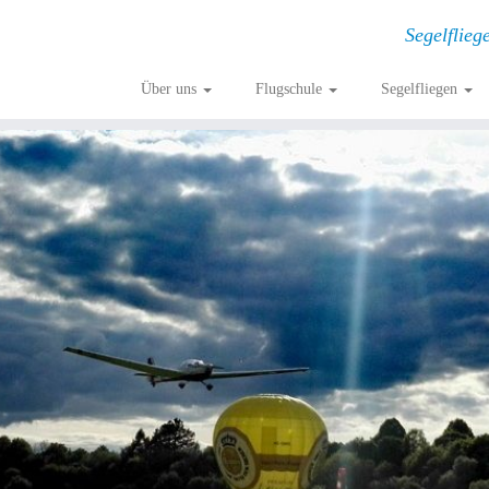
Segelflieg
Über uns
Flugschule
Segelfliegen